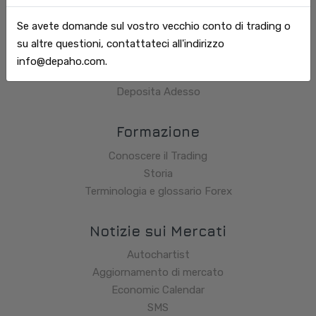
Piattaforme di trading
Tendenze degli altri Traders
Se avete domande sul vostro vecchio conto di trading o
Tassi e grafici dal vivo
su altre questioni, contattateci all'indirizzo
Product Sheet & Costs
info@depaho.com.
Comunicazioni
Deposita Adesso
Formazione
Conoscere il Trading
Storia
Terminologia e glossario Forex
Notizie sui Mercati
Autochartist
Aggiornamento di mercato
Economic Calendar
SMS