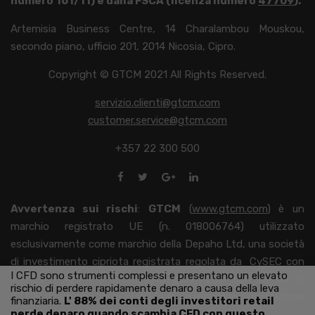
numero 161/11) e dalla FSCA (licenza numero
47709
).
Artemisia Business Centre, 14 Charalambou Mouskou,
secondo piano, ufficio 201, 2014 Nicosia, Cipro.
Copyright © GTCM 2021 All Rights Reserved.
servizio.clienti@gtcm.com
customer.service@gtcm.com
+357 22 300 500
Avvertenza sui rischi
:
GTCM
(
www.gtcm.com
) è un
marchio registrato UE (n. 018006764) utilizzato
esclusivamente come marchio della Depaho Ltd, una società
di investimento cipriota registrata regolata da
CySEC
con
I CFD sono strumenti complessi e presentano un elevato
licenza n. 161/11 e autorizzato dalla FSCA con licenza n.
rischio di perdere rapidamente denaro a causa della leva
47709 e con una filiale stabilita in Spagna con registrazione
finanziaria.
L'
88% dei conti degli investitori retail
perde denaro quando scambia CFD con questo
n. 123 sotto la
CNMV.