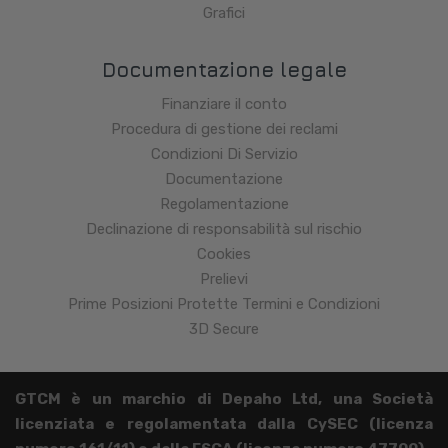
Grafici
Documentazione legale
Finanziare il conto
Procedura di gestione dei reclami
Condizioni Di Servizio
Documentazione
Regolamentazione
Declinazione di responsabilità sul rischio
Cookies
Prelievi
Prime Posizioni Protette Termini e Condizioni
3D Secure
GTCM è un marchio di Depaho Ltd, una Società
licenziata e regolamentata dalla CySEC (licenza