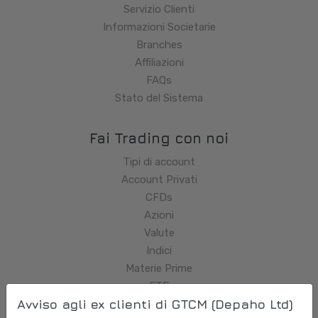
Servizio Clienti
Informazioni Societarie
Branches
Affiliazioni
FAQs
Stato del Sistema
Fai Trading con noi
Tipi di account
Account Privati
CFDs
Azioni
Valute
Indici
Materie Prime
ETF
Avviso agli ex clienti di GTCM (Depaho Ltd)
Derivati Sintetici