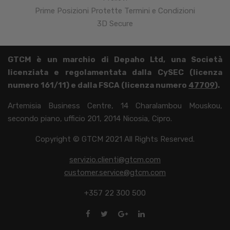
Prime Posizioni Protette Termini e Condizioni
3D Secure
GTCM è un marchio di Depaho Ltd, una Società
licenziata e regolamentata dalla CySEC (licenza
numero 161/11) e dalla FSCA (licenza numero
47709
).
Artemisia Business Centre, 14 Charalambou Mouskou,
secondo piano, ufficio 201, 2014 Nicosia, Cipro.
Copyright © GTCM 2021 All Rights Reserved.
servizio.clienti@gtcm.com
customer.service@gtcm.com
+357 22 300 500