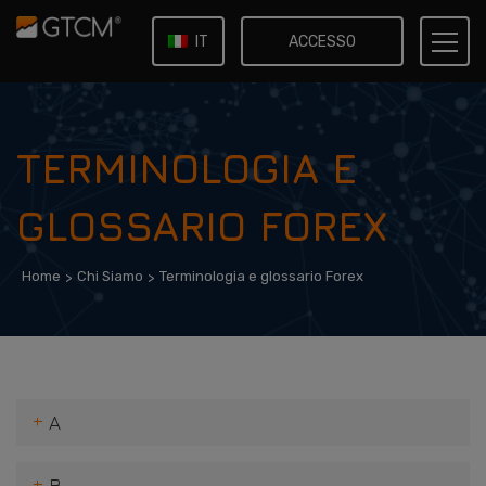
ACCESSO
IT
EN
TERMINOLOGIA E
GLOSSARIO FOREX
Home
Chi Siamo
Terminologia e glossario Forex
A
Account/Conto
B