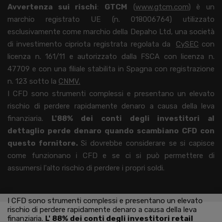
Avvertenza sui rischi
:
GTCM
(
www.gtcm.com
) è un
marchio registrato UE (n. 018006764) utilizzato
esclusivamente come marchio della Depaho Ltd, una società
di investimento cipriota registrata regolata da
CySEC
con
licenza n. 161/11 e autorizzato dalla FSCA con licenza n.
47709 e con una filiale stabilita in Spagna con registrazione
n. 123 sotto la
CNMV.
I CFD sono strumenti complessi e presentano un elevato
rischio di perdere rapidamente denaro a causa della leva
finanziaria.
L'
88%
dei conti degli investitori al
dettaglio perde denaro quando scambiano CFD con
questo fornitore.
Si dovrebbe considerare se si capisce
come funzionano i CFD e se ci si può permettere di
assumersi l'alto rischio di perdere i propri soldi.
I CFD sono strumenti complessi e presentano un elevato
rischio di perdere rapidamente denaro a causa della leva
finanziaria.
L'
88% dei conti degli investitori retail